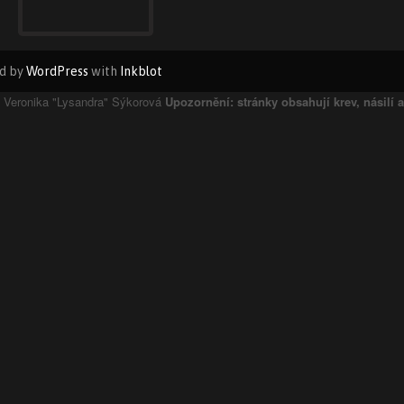
d by
WordPress
with
Inkblot
3 Veronika "Lysandra" Sýkorová
Upozornění: stránky obsahují krev, násilí 