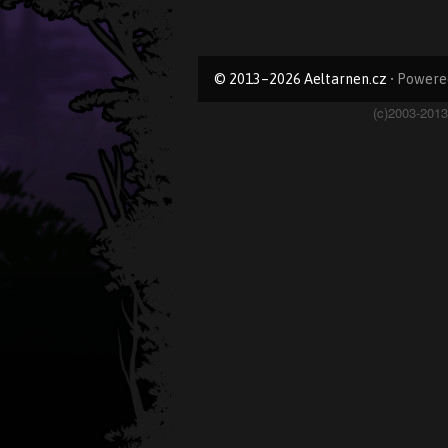
© 2013–2026 Aeltarnen.cz
• Powere
Page
(c)2003-201
Footer